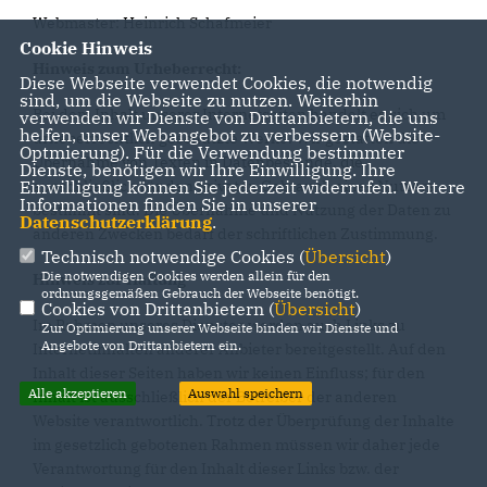
Webmaster: Heinrich Schafmeier
Cookie Hinweis
Hinweis zum Urheberrecht:
Diese Webseite verwendet Cookies, die notwendig
sind, um die Webseite zu nutzen. Weiterhin
Bei dem Inhalt unserer Internetseiten handelt es sich um
verwenden wir Dienste von Drittanbietern, die uns
helfen, unser Webangebot zu verbessern (Website-
urheberrechtlich geschützte Werke. Wir gestatten die
Optmierung). Für die Verwendung bestimmter
Übernahme von Texten in Datenbestände, die
Dienste, benötigen wir Ihre Einwilligung. Ihre
ausschließlich für den privaten Gebrauch eines Nutzers
Einwilligung können Sie jederzeit widerrufen. Weitere
Informationen finden Sie in unserer
bestimmt sind. Die Übernahme und Nutzung der Daten zu
Datenschutzerklärung
.
anderen Zwecken bedarf der schriftlichen Zustimmung.
Technisch notwendige Cookies (
Übersicht
)
Die notwendigen Cookies werden allein für den
Hinweis zur Haftung
ordnungsgemäßen Gebrauch der Webseite benötigt.
Cookies von Drittanbietern (
Übersicht
)
Im Rahmen unseres Dienstes werden auch Links zu
Zur Optimierung unserer Webseite binden wir Dienste und
Angebote von Drittanbietern ein.
Internetinhalten anderer Anbieter bereitgestellt. Auf den
Inhalt dieser Seiten haben wir keinen Einfluss; für den
Alle akzeptieren
Auswahl speichern
Inhalt ist ausschließlich der Betreiber der anderen
Website verantwortlich. Trotz der Überprüfung der Inhalte
im gesetzlich gebotenen Rahmen müssen wir daher jede
Verantwortung für den Inhalt dieser Links bzw. der