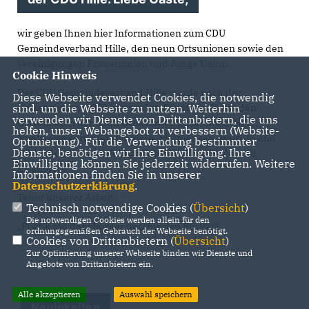
wir geben Ihnen hier Informationen zum CDU
Gemeindeverband Hille, den neun Ortsunionen sowie den
Vereinigungen Frauenunion und Junge Union.
Cookie Hinweis
Der CDU Gemeindeverband Hille wurde nach der
Diese Webseite verwendet Cookies, die notwendig
sind, um die Webseite zu nutzen. Weiterhin
Gebietsreform 1973 gegründet. Er setzt sich aus den
verwenden wir Dienste von Drittanbietern, die uns
Ortsunionen der neun Ortschaften zusammen: Hille,
helfen, unser Webangebot zu verbessern (Website-
Nordhemmern, Südhemmern, Holzhausen, Hartum und
Optmierung). Für die Verwendung bestimmter
Dienste, benötigen wir Ihre Einwilligung. Ihre
Hille-Süd (Rothenuffeln, Oberlübbe, Unterlübbe und
Einwilligung können Sie jederzeit widerrufen. Weitere
Eickhorst).
Informationen finden Sie in unserer
Datenschutzerklärung
.
Tenor unserer Arbeit :
Technisch notwendige Cookies (
Übersicht
)
Die notwendigen Cookies werden allein für den
Politik mit dem Bürger und für den Bürger“
ordnungsgemäßen Gebrauch der Webseite benötigt.
Cookies von Drittanbietern (
Übersicht
)
Zur Optimierung unserer Webseite binden wir Dienste und
Angebote von Drittanbietern ein.
Alle akzeptieren
Auswahl speichern
Neuigkeiten