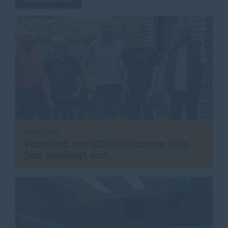
07.06.2026
Vorstand der CDU Ortsunion Hille-
Süd verjüngt sich.