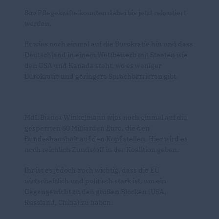
8oo Pflegekräfte konnten dabei bis jetzt rekrutiert
werden.
Er wies noch einmal auf die Bürokratie hin und dass
Deutschland in einem Wettbewerb mit Staaten wie
den USA und Kanada steht, wo es weniger
Bürokratie und geringere Sprachbarrieren gibt.
MdL Bianca Winkelmann wies noch einmal auf die
gesperrten 60 Milliarden Euro, die den
Bundeshaushalt auf den Kopf stellen. Hier wird es
noch reichlich Zündstoff in der Koalition geben.
Ihr ist es jedoch auch wichtig, dass die EU
wirtschaftlich und politisch stark ist, um ein
Gegengewicht zu den großen Blöcken (USA,
Russland, China) zu haben.