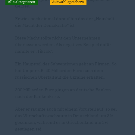
Alle akzeptieren
Auswahl speichern
Geldes.
Er wies noch einmal darauf hin das der „Haushalt
die Macht der Demokratie“ ist.
Diese Macht sollte nicht den Unternehmen
überlassen werden. Als negatives Beispiel dafür
nannte er „TikTok“.
Ein Hauptteil der Subventionen geht an Firmen. So
hat Uniper z.B. 40 Milliarden Euro nach dem
russischen Überfall auf die Ukraine erhalten.
300 Milliarden Euro gingen an deutsche Banken
nach der Bankenkrise.
Aber er räumte auch mit einem Vorurteil auf, so sei
das Wirtschaftswachstum in Deutschland um 3%
gesunken, während es in Griechenland um 3%
gestiegen sei.