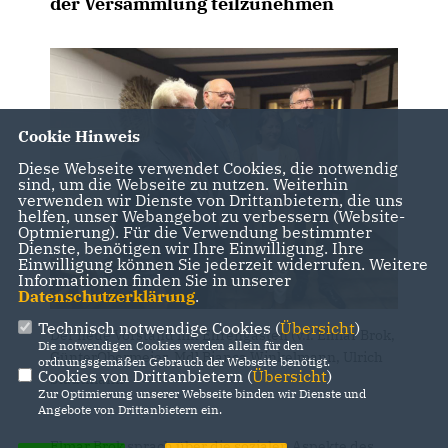
der Versammlung teilzunehmen
Cookie Hinweis
Diese Webseite verwendet Cookies, die notwendig
sind, um die Webseite zu nutzen. Weiterhin
verwenden wir Dienste von Drittanbietern, die uns
helfen, unser Webangebot zu verbessern (Website-
Optmierung). Für die Verwendung bestimmter
Dienste, benötigen wir Ihre Einwilligung. Ihre
Einwilligung können Sie jederzeit widerrufen. Weitere
Informationen finden Sie in unserer
Datenschutzerklärung
.
Technisch notwendige Cookies (
Übersicht
)
Der neue Vorstand mit Ehrengästen (v.l. Elmar Brok,
Die notwendigen Cookies werden allein für den
GünterObermeier, Mdl Bianca Winkelmann, Ulrich
ordnungsgemäßen Gebrauch der Webseite benötigt.
Cookies von Drittanbietern (
Übersicht
)
Stadtmann
Zur Optimierung unserer Webseite binden wir Dienste und
Angebote von Drittanbietern ein.
Elmar Brok sprach über die sozialen Aspekte des