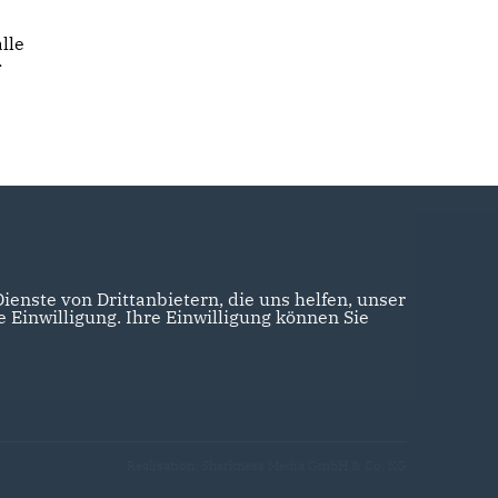
lle
enste von Drittanbietern, die uns helfen, unser
Einwilligung. Ihre Einwilligung können Sie
Realisation: Sharkness Media GmbH & Co. KG