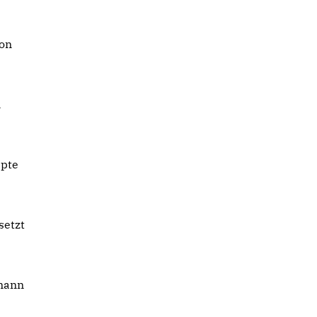
ion
n
epte
setzt
ßmann