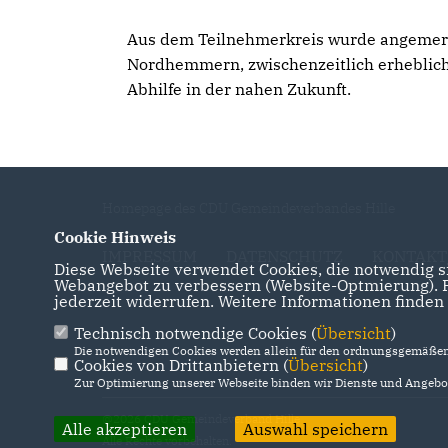
Aus dem Teilnehmerkreis wurde angemerkt
Nordhemmern, zwischenzeitlich erhebliche
Abhilfe in der nahen Zukunft.
Homepage des CDU Gemeindeverbandes Hille
Cookie Hinweis
IMPRESSUM
DATENSCHUTZ
KONTAKT
Diese Webseite verwendet Cookies, die notwendig si
Webangebot zu verbessern (Website-Optmierung). Fü
jederzeit widerrufen. Weitere Informationen finden
Technisch notwendige Cookies (
Übersicht
)
Die notwendigen Cookies werden allein für den ordnungsgemäßen 
Cookies von Drittanbietern (
Übersicht
)
Zur Optimierung unserer Webseite binden wir Dienste und Angebot
@2026 CDU Gemeindeverband Hille
Alle akzeptieren
Auswahl speichern
Alle Rechte vorbehalten.