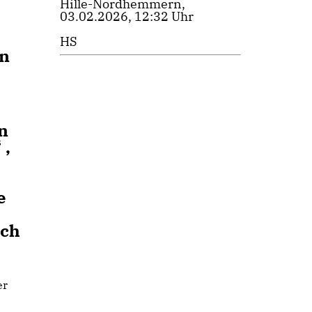
Hille-Nordhemmern,
03.02.2026, 12:32 Uhr
HS
en
n
 ,
e
uch
er